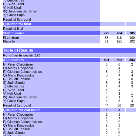
T) Gladys Tay
U) Sven Traut
V) Keiji Ukai
W) Jane van der Stroet
Y) Guido Papa
Result of 5th round
Qualified for final
Result of final
Start number
779
784
785
Place from
68
116
100
Place to
71
121
102
Table of Results
No. of participants: 173
Adjudicators
801
802
803
N) Peter Chebotarev
5
0
2
O) Marek Chojnacki
3
4
1
P) Giedrius Januskevicius
5
2
3
Q) Mario Koncevskis
3
4
4
R) Bo Loft Jensen
5
4
0
S) Judit Sándor
5
3
0
T) Gladys Tay
4
4
3
U) Sven Traut
4
4
1
V) Keiji Ukai
4
1
1
W) Jane van der Stroet
2
1
2
Y) Guido Papa
4
3
3
Result of 1st round
44
30
20
Qualified for 2nd round
X
X
N) Peter Chebotarev
2
3
O) Marek Chojnacki
1
1
P) Giedrius Januskevicius
0
0
Q) Mario Koncevskis
2
3
R) Bo Loft Jensen
2
0
S) Judit Sándor
0
0