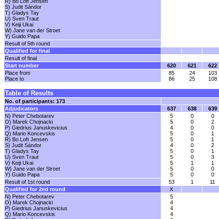
R) Bo Loft Jensen
S) Judit Sándor
T) Gladys Tay
U) Sven Traut
V) Keiji Ukai
W) Jane van der Stroet
Y) Guido Papa
Result of 5th round
Qualified for final
Result of final
Start number
620
621
622
Place from
85
24
103
Place to
86
25
108
Table of Results
No. of participants: 173
Adjudicators
637
638
639
N) Peter Chebotarev
5
0
0
O) Marek Chojnacki
5
0
2
P) Giedrius Januskevicius
4
0
0
Q) Mario Koncevskis
5
0
1
R) Bo Loft Jensen
5
0
1
S) Judit Sándor
4
0
2
T) Gladys Tay
5
0
1
U) Sven Traut
5
0
3
V) Keiji Ukai
5
1
1
W) Jane van der Stroet
5
0
0
Y) Guido Papa
5
0
0
Result of 1st round
53
1
11
Qualified for 2nd round
X
N) Peter Chebotarev
5
O) Marek Chojnacki
4
P) Giedrius Januskevicius
4
Q) Mario Koncevskis
4