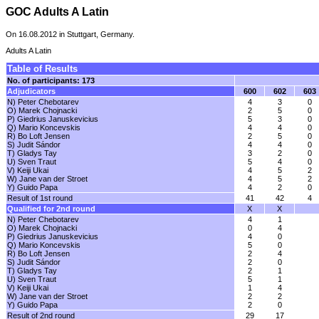
GOC Adults A Latin
On 16.08.2012 in Stuttgart, Germany.
Adults A Latin
Table of Results
No. of participants: 173
Adjudicators
600
602
603
N) Peter Chebotarev
4
3
0
O) Marek Chojnacki
2
5
0
P) Giedrius Januskevicius
5
3
0
Q) Mario Koncevskis
4
4
0
R) Bo Loft Jensen
2
5
0
S) Judit Sándor
4
4
0
T) Gladys Tay
3
2
0
U) Sven Traut
5
4
0
V) Keiji Ukai
4
5
2
W) Jane van der Stroet
4
5
2
Y) Guido Papa
4
2
0
Result of 1st round
41
42
4
Qualified for 2nd round
X
X
N) Peter Chebotarev
4
1
O) Marek Chojnacki
0
4
P) Giedrius Januskevicius
4
0
Q) Mario Koncevskis
5
0
R) Bo Loft Jensen
2
4
S) Judit Sándor
2
0
T) Gladys Tay
2
1
U) Sven Traut
5
1
V) Keiji Ukai
1
4
W) Jane van der Stroet
2
2
Y) Guido Papa
2
0
Result of 2nd round
29
17