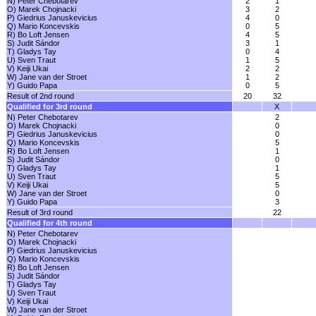
N) Peter Chebotarev
2
1
O) Marek Chojnacki
3
2
P) Giedrius Januskevicius
4
0
Q) Mario Koncevskis
0
5
R) Bo Loft Jensen
4
5
S) Judit Sándor
3
1
T) Gladys Tay
0
4
U) Sven Traut
1
5
V) Keiji Ukai
2
2
W) Jane van der Stroet
1
2
Y) Guido Papa
0
5
Result of 2nd round
20
32
Qualified for 3rd round
X
N) Peter Chebotarev
2
O) Marek Chojnacki
0
P) Giedrius Januskevicius
0
Q) Mario Koncevskis
5
R) Bo Loft Jensen
1
S) Judit Sándor
0
T) Gladys Tay
1
U) Sven Traut
5
V) Keiji Ukai
5
W) Jane van der Stroet
0
Y) Guido Papa
3
Result of 3rd round
22
Qualified for 4th round
N) Peter Chebotarev
O) Marek Chojnacki
P) Giedrius Januskevicius
Q) Mario Koncevskis
R) Bo Loft Jensen
S) Judit Sándor
T) Gladys Tay
U) Sven Traut
V) Keiji Ukai
W) Jane van der Stroet