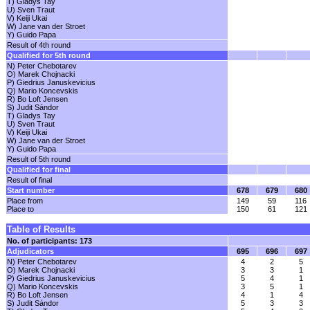
T) Gladys Tay
U) Sven Traut
V) Keiji Ukai
W) Jane van der Stroet
Y) Guido Papa
Result of 4th round
Qualified for 5th round
N) Peter Chebotarev
O) Marek Chojnacki
P) Giedrius Januskevicius
Q) Mario Koncevskis
R) Bo Loft Jensen
S) Judit Sándor
T) Gladys Tay
U) Sven Traut
V) Keiji Ukai
W) Jane van der Stroet
Y) Guido Papa
Result of 5th round
Qualified for final
Result of final
Start number
678
679
680
Place from
149
59
116
Place to
150
61
121
Table of Results
No. of participants: 173
Adjudicators
695
696
697
N) Peter Chebotarev
4
2
5
O) Marek Chojnacki
3
3
1
P) Giedrius Januskevicius
5
4
1
Q) Mario Koncevskis
3
5
1
R) Bo Loft Jensen
4
1
4
S) Judit Sándor
5
3
3