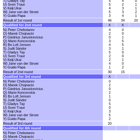
T) Gladys Tay
5
4
0
U) Sven Traut
5
2
1
V) Keiji Ukai
4
3
1
W) Jane van der Stroet
5
3
2
Y) Guido Papa
3
4
1
Result of 1st round
46
34
20
Qualified for 2nd round
X
X
N) Peter Chebotarev
4
0
O) Marek Chojnacki
2
0
P) Giedrius Januskevicius
0
1
Q) Mario Koncevskis
3
5
R) Bo Loft Jensen
4
5
S) Judit Sándor
3
1
T) Gladys Tay
5
0
U) Sven Traut
2
0
V) Keiji Ukai
2
1
W) Jane van der Stroet
4
0
Y) Guido Papa
1
2
Result of 2nd round
30
15
Qualified for 3rd round
X
N) Peter Chebotarev
0
O) Marek Chojnacki
2
P) Giedrius Januskevicius
0
Q) Mario Koncevskis
2
R) Bo Loft Jensen
1
S) Judit Sándor
0
T) Gladys Tay
5
U) Sven Traut
0
V) Keiji Ukai
3
W) Jane van der Stroet
5
Y) Guido Papa
2
Result of 3rd round
20
Qualified for 4th round
N) Peter Chebotarev
O) Marek Chojnacki