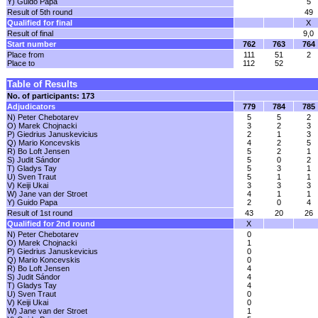
Y) Guido Papa
5
Result of 5th round
49
Qualified for final
X
Result of final
9,0
Start number
762
763
764
Place from
111
51
2
Place to
112
52
Table of Results
No. of participants: 173
Adjudicators
779
784
785
N) Peter Chebotarev
5
5
2
O) Marek Chojnacki
3
2
3
P) Giedrius Januskevicius
2
1
3
Q) Mario Koncevskis
4
2
5
R) Bo Loft Jensen
5
2
1
S) Judit Sándor
5
0
2
T) Gladys Tay
5
3
1
U) Sven Traut
5
1
1
V) Keiji Ukai
3
3
3
W) Jane van der Stroet
4
1
1
Y) Guido Papa
2
0
4
Result of 1st round
43
20
26
Qualified for 2nd round
X
N) Peter Chebotarev
0
O) Marek Chojnacki
1
P) Giedrius Januskevicius
0
Q) Mario Koncevskis
0
R) Bo Loft Jensen
4
S) Judit Sándor
4
T) Gladys Tay
4
U) Sven Traut
0
V) Keiji Ukai
0
W) Jane van der Stroet
1