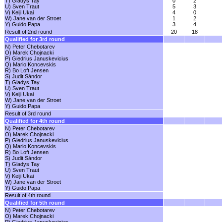
T) Gladys Tay
0
2
U) Sven Traut
5
3
V) Keiji Ukai
4
0
W) Jane van der Stroet
1
2
Y) Guido Papa
3
4
Result of 2nd round
20
18
Qualified for 3rd round
N) Peter Chebotarev
O) Marek Chojnacki
P) Giedrius Januskevicius
Q) Mario Koncevskis
R) Bo Loft Jensen
S) Judit Sándor
T) Gladys Tay
U) Sven Traut
V) Keiji Ukai
W) Jane van der Stroet
Y) Guido Papa
Result of 3rd round
Qualified for 4th round
N) Peter Chebotarev
O) Marek Chojnacki
P) Giedrius Januskevicius
Q) Mario Koncevskis
R) Bo Loft Jensen
S) Judit Sándor
T) Gladys Tay
U) Sven Traut
V) Keiji Ukai
W) Jane van der Stroet
Y) Guido Papa
Result of 4th round
Qualified for 5th round
N) Peter Chebotarev
O) Marek Chojnacki