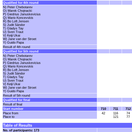
Qualified for 4th round
N) Peter Chebotarev
O) Marek Chojnacki
P) Giedrius Januskevicius
Q) Mario Koncevskis
R) Bo Loft Jensen
S) Judit Sándor
T) Gladys Tay
U) Sven Traut
V) Keiji Ukai
W) Jane van der Stroet
Y) Guido Papa
Result of 4th round
Qualified for 5th round
N) Peter Chebotarev
O) Marek Chojnacki
P) Giedrius Januskevicius
Q) Mario Koncevskis
R) Bo Loft Jensen
S) Judit Sándor
T) Gladys Tay
U) Sven Traut
V) Keiji Ukai
W) Jane van der Stroet
Y) Guido Papa
Result of 5th round
Qualified for final
Result of final
Start number
710
711
712
Place from
42
116
74
Place to
121
77
Table of Results
No. of participants: 173