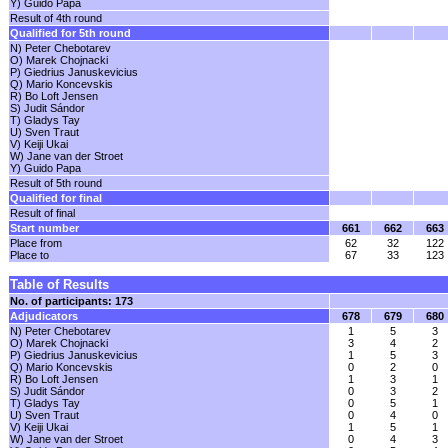
Y) Guido Papa
Result of 4th round
Qualified for 5th round
N) Peter Chebotarev
O) Marek Chojnacki
P) Giedrius Januskevicius
Q) Mario Koncevskis
R) Bo Loft Jensen
S) Judit Sándor
T) Gladys Tay
U) Sven Traut
V) Keiji Ukai
W) Jane van der Stroet
Y) Guido Papa
Result of 5th round
Qualified for final
Result of final
Start number
661
662
663
Place from
62
32
122
Place to
67
33
123
Table of Results
No. of participants: 173
Adjudicators
678
679
680
N) Peter Chebotarev
1
5
3
O) Marek Chojnacki
3
4
2
P) Giedrius Januskevicius
1
5
3
Q) Mario Koncevskis
0
2
0
R) Bo Loft Jensen
1
3
1
S) Judit Sándor
0
3
2
T) Gladys Tay
0
5
1
U) Sven Traut
0
4
0
V) Keiji Ukai
1
5
1
W) Jane van der Stroet
0
4
3