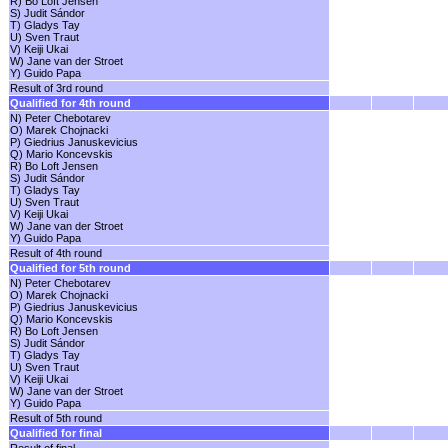
R) Bo Loft Jensen
S) Judit Sándor
T) Gladys Tay
U) Sven Traut
V) Keiji Ukai
W) Jane van der Stroet
Y) Guido Papa
Result of 3rd round
Qualified for 4th round
N) Peter Chebotarev
O) Marek Chojnacki
P) Giedrius Januskevicius
Q) Mario Koncevskis
R) Bo Loft Jensen
S) Judit Sándor
T) Gladys Tay
U) Sven Traut
V) Keiji Ukai
W) Jane van der Stroet
Y) Guido Papa
Result of 4th round
Qualified for 5th round
N) Peter Chebotarev
O) Marek Chojnacki
P) Giedrius Januskevicius
Q) Mario Koncevskis
R) Bo Loft Jensen
S) Judit Sándor
T) Gladys Tay
U) Sven Traut
V) Keiji Ukai
W) Jane van der Stroet
Y) Guido Papa
Result of 5th round
Qualified for final