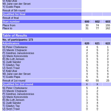
V) Keiji Ukai
W) Jane van der Stroet
Y) Guido Papa
Result of 5th round
Qualified for final
Result of final
Start number
600
602
603
Place from
30
74
155
Place to
31
77
162
Table of Results
No. of participants: 173
Adjudicators
620
621
622
N) Peter Chebotarev
4
5
1
O) Marek Chojnacki
4
5
3
P) Giedrius Januskevicius
2
5
2
Q) Mario Koncevskis
0
5
2
R) Bo Loft Jensen
3
5
0
S) Judit Sándor
5
5
3
T) Gladys Tay
3
5
3
U) Sven Traut
5
5
2
V) Keiji Ukai
5
5
5
W) Jane van der Stroet
4
5
4
Y) Guido Papa
5
5
0
Result of 1st round
40
55
25
Qualified for 2nd round
X
X
N) Peter Chebotarev
5
4
O) Marek Chojnacki
1
2
P) Giedrius Januskevicius
0
5
Q) Mario Koncevskis
1
5
R) Bo Loft Jensen
1
5
S) Judit Sándor
3
4
T) Gladys Tay
1
5
U) Sven Traut
0
0