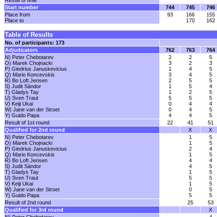
Result of final
Start number
744
745
746
Place from
93
166
155
Place to
170
162
Table of Results
No. of participants: 173
Adjudicators
762
763
764
N) Peter Chebotarev
2
2
5
O) Marek Chojnacki
3
2
3
P) Giedrius Januskevicius
1
4
5
Q) Mario Koncevskis
3
4
5
R) Bo Loft Jensen
2
5
5
S) Judit Sándor
1
5
4
T) Gladys Tay
1
2
5
U) Sven Traut
5
5
5
V) Keiji Ukai
0
4
4
W) Jane van der Stroet
0
4
5
Y) Guido Papa
4
4
5
Result of 1st round
22
41
51
Qualified for 2nd round
X
X
N) Peter Chebotarev
1
5
O) Marek Chojnacki
1
5
P) Giedrius Januskevicius
2
4
Q) Mario Koncevskis
1
5
R) Bo Loft Jensen
4
4
S) Judit Sándor
4
5
T) Gladys Tay
1
5
U) Sven Traut
5
5
V) Keiji Ukai
1
5
W) Jane van der Stroet
0
5
Y) Guido Papa
5
5
Result of 2nd round
25
53
Qualified for 3rd round
X