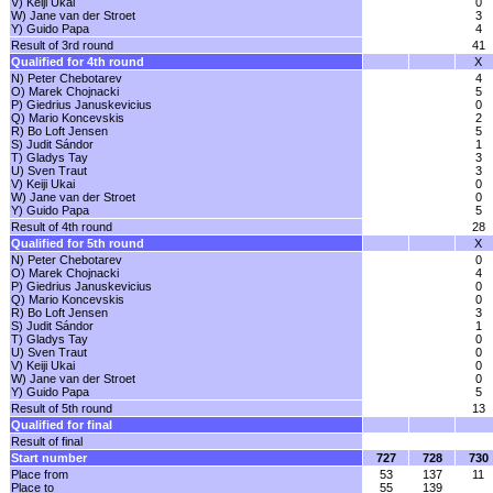
V) Keiji Ukai
0
W) Jane van der Stroet
3
Y) Guido Papa
4
Result of 3rd round
41
Qualified for 4th round
X
N) Peter Chebotarev
4
O) Marek Chojnacki
5
P) Giedrius Januskevicius
0
Q) Mario Koncevskis
2
R) Bo Loft Jensen
5
S) Judit Sándor
1
T) Gladys Tay
3
U) Sven Traut
3
V) Keiji Ukai
0
W) Jane van der Stroet
0
Y) Guido Papa
5
Result of 4th round
28
Qualified for 5th round
X
N) Peter Chebotarev
0
O) Marek Chojnacki
4
P) Giedrius Januskevicius
0
Q) Mario Koncevskis
0
R) Bo Loft Jensen
3
S) Judit Sándor
1
T) Gladys Tay
0
U) Sven Traut
0
V) Keiji Ukai
0
W) Jane van der Stroet
0
Y) Guido Papa
5
Result of 5th round
13
Qualified for final
Result of final
Start number
727
728
730
Place from
53
137
11
Place to
55
139