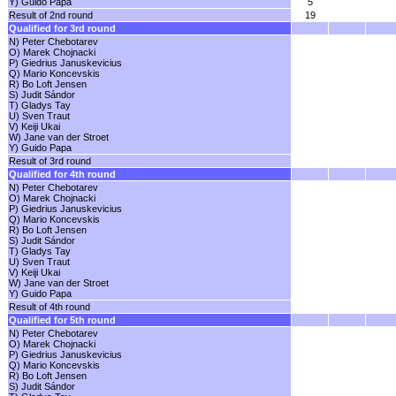
Y) Guido Papa
5
Result of 2nd round
19
Qualified for 3rd round
N) Peter Chebotarev
O) Marek Chojnacki
P) Giedrius Januskevicius
Q) Mario Koncevskis
R) Bo Loft Jensen
S) Judit Sándor
T) Gladys Tay
U) Sven Traut
V) Keiji Ukai
W) Jane van der Stroet
Y) Guido Papa
Result of 3rd round
Qualified for 4th round
N) Peter Chebotarev
O) Marek Chojnacki
P) Giedrius Januskevicius
Q) Mario Koncevskis
R) Bo Loft Jensen
S) Judit Sándor
T) Gladys Tay
U) Sven Traut
V) Keiji Ukai
W) Jane van der Stroet
Y) Guido Papa
Result of 4th round
Qualified for 5th round
N) Peter Chebotarev
O) Marek Chojnacki
P) Giedrius Januskevicius
Q) Mario Koncevskis
R) Bo Loft Jensen
S) Judit Sándor