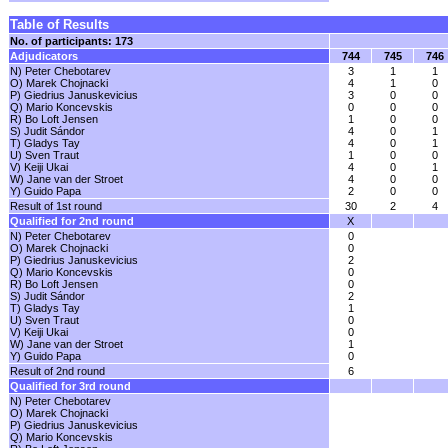
Table of Results
No. of participants: 173
Adjudicators
744
745
746
N) Peter Chebotarev
3
1
1
O) Marek Chojnacki
4
1
0
P) Giedrius Januskevicius
3
0
0
Q) Mario Koncevskis
0
0
0
R) Bo Loft Jensen
1
0
0
S) Judit Sándor
4
0
1
T) Gladys Tay
4
0
1
U) Sven Traut
1
0
0
V) Keiji Ukai
4
0
1
W) Jane van der Stroet
4
0
0
Y) Guido Papa
2
0
0
Result of 1st round
30
2
4
Qualified for 2nd round
X
N) Peter Chebotarev
0
O) Marek Chojnacki
0
P) Giedrius Januskevicius
2
Q) Mario Koncevskis
0
R) Bo Loft Jensen
0
S) Judit Sándor
2
T) Gladys Tay
1
U) Sven Traut
0
V) Keiji Ukai
0
W) Jane van der Stroet
1
Y) Guido Papa
0
Result of 2nd round
6
Qualified for 3rd round
N) Peter Chebotarev
O) Marek Chojnacki
P) Giedrius Januskevicius
Q) Mario Koncevskis