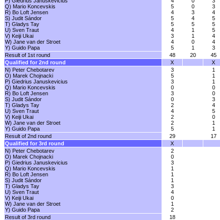
P) Giedrius Januskevicius
4
0
3
Q) Mario Koncevskis
5
0
3
R) Bo Loft Jensen
4
3
4
S) Judit Sándor
5
4
5
T) Gladys Tay
5
5
5
U) Sven Traut
4
1
5
V) Keiji Ukai
3
1
4
W) Jane van der Stroet
4
0
4
Y) Guido Papa
5
1
3
Result of 1st round
48
20
45
Qualified for 2nd round
X
X
N) Peter Chebotarev
3
1
O) Marek Chojnacki
5
1
P) Giedrius Januskevicius
3
1
Q) Mario Koncevskis
0
0
R) Bo Loft Jensen
3
0
S) Judit Sándor
0
3
T) Gladys Tay
2
4
U) Sven Traut
4
5
V) Keiji Ukai
2
0
W) Jane van der Stroet
2
1
Y) Guido Papa
5
1
Result of 2nd round
29
17
Qualified for 3rd round
X
N) Peter Chebotarev
2
O) Marek Chojnacki
0
P) Giedrius Januskevicius
3
Q) Mario Koncevskis
1
R) Bo Loft Jensen
1
S) Judit Sándor
1
T) Gladys Tay
3
U) Sven Traut
4
V) Keiji Ukai
0
W) Jane van der Stroet
1
Y) Guido Papa
2
Result of 3rd round
18