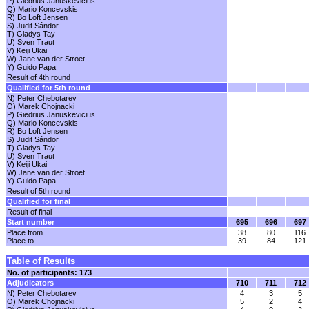
P) Giedrius Januskevicius
Q) Mario Koncevskis
R) Bo Loft Jensen
S) Judit Sándor
T) Gladys Tay
U) Sven Traut
V) Keiji Ukai
W) Jane van der Stroet
Y) Guido Papa
Result of 4th round
Qualified for 5th round
N) Peter Chebotarev
O) Marek Chojnacki
P) Giedrius Januskevicius
Q) Mario Koncevskis
R) Bo Loft Jensen
S) Judit Sándor
T) Gladys Tay
U) Sven Traut
V) Keiji Ukai
W) Jane van der Stroet
Y) Guido Papa
Result of 5th round
Qualified for final
Result of final
Start number
695
696
697
Place from
38
80
116
Place to
39
84
121
Table of Results
No. of participants: 173
Adjudicators
710
711
712
N) Peter Chebotarev
4
3
5
O) Marek Chojnacki
5
2
4