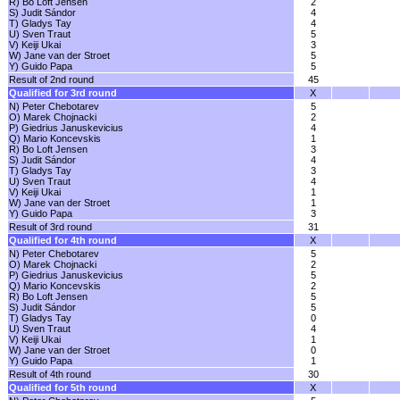
R) Bo Loft Jensen
2
S) Judit Sándor
4
T) Gladys Tay
4
U) Sven Traut
5
V) Keiji Ukai
3
W) Jane van der Stroet
5
Y) Guido Papa
5
Result of 2nd round
45
Qualified for 3rd round
X
N) Peter Chebotarev
5
O) Marek Chojnacki
2
P) Giedrius Januskevicius
4
Q) Mario Koncevskis
1
R) Bo Loft Jensen
3
S) Judit Sándor
4
T) Gladys Tay
3
U) Sven Traut
4
V) Keiji Ukai
1
W) Jane van der Stroet
1
Y) Guido Papa
3
Result of 3rd round
31
Qualified for 4th round
X
N) Peter Chebotarev
5
O) Marek Chojnacki
2
P) Giedrius Januskevicius
5
Q) Mario Koncevskis
2
R) Bo Loft Jensen
5
S) Judit Sándor
5
T) Gladys Tay
0
U) Sven Traut
4
V) Keiji Ukai
1
W) Jane van der Stroet
0
Y) Guido Papa
1
Result of 4th round
30
Qualified for 5th round
X