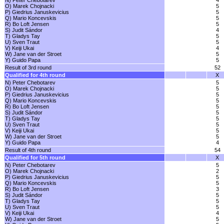
N) Peter Chebotarev
4
O) Marek Chojnacki
5
P) Giedrius Januskevicius
5
Q) Mario Koncevskis
5
R) Bo Loft Jensen
5
S) Judit Sándor
4
T) Gladys Tay
5
U) Sven Traut
5
V) Keiji Ukai
4
W) Jane van der Stroet
5
Y) Guido Papa
5
Result of 3rd round
52
Qualified for 4th round
X
N) Peter Chebotarev
5
O) Marek Chojnacki
5
P) Giedrius Januskevicius
5
Q) Mario Koncevskis
5
R) Bo Loft Jensen
5
S) Judit Sándor
5
T) Gladys Tay
5
U) Sven Traut
5
V) Keiji Ukai
5
W) Jane van der Stroet
5
Y) Guido Papa
4
Result of 4th round
54
Qualified for 5th round
X
N) Peter Chebotarev
5
O) Marek Chojnacki
2
P) Giedrius Januskevicius
5
Q) Mario Koncevskis
5
R) Bo Loft Jensen
3
S) Judit Sándor
5
T) Gladys Tay
5
U) Sven Traut
5
V) Keiji Ukai
4
W) Jane van der Stroet
5