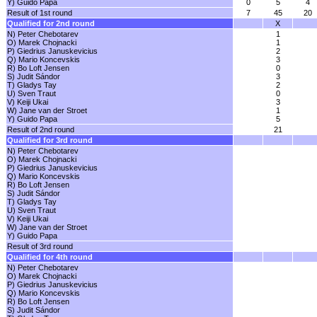
Y) Guido Papa
0
5
4
Result of 1st round
7
45
20
Qualified for 2nd round
X
N) Peter Chebotarev
1
O) Marek Chojnacki
1
P) Giedrius Januskevicius
2
Q) Mario Koncevskis
3
R) Bo Loft Jensen
0
S) Judit Sándor
3
T) Gladys Tay
2
U) Sven Traut
0
V) Keiji Ukai
3
W) Jane van der Stroet
1
Y) Guido Papa
5
Result of 2nd round
21
Qualified for 3rd round
N) Peter Chebotarev
O) Marek Chojnacki
P) Giedrius Januskevicius
Q) Mario Koncevskis
R) Bo Loft Jensen
S) Judit Sándor
T) Gladys Tay
U) Sven Traut
V) Keiji Ukai
W) Jane van der Stroet
Y) Guido Papa
Result of 3rd round
Qualified for 4th round
N) Peter Chebotarev
O) Marek Chojnacki
P) Giedrius Januskevicius
Q) Mario Koncevskis
R) Bo Loft Jensen
S) Judit Sándor