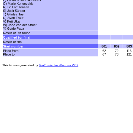
P) Giedrius Januskevicius
Q) Mario Koncevskis
R) Bo Loft Jensen
S) Judit Sándor
T) Gladys Tay
U) Sven Traut
V) Keiji Ukai
W) Jane van der Stroet
Y) Guido Papa
Result of 5th round
Qualified for final
Result of final
Start number
801
802
803
Place from
62
72
116
Place to
67
73
121
This list was generated by
TopTurnier for Windows V7.2
.