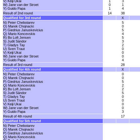
V) Keiji Ukai
1
3
W) Jane van der Stroet
0
1
Y) Guido Papa
1
4
Result of 2nd round
14
38
Qualified for 3rd round
X
N) Peter Chebotarev
5
O) Marek Chojnacki
0
P) Giedrius Januskevicius
5
Q) Mario Koncevskis
4
R) Bo Loft Jensen
5
S) Judit Sándor
3
T) Gladys Tay
2
U) Sven Traut
0
V) Keiji Ukai
0
W) Jane van der Stroet
0
Y) Guido Papa
4
Result of 3rd round
28
Qualified for 4th round
X
N) Peter Chebotarev
0
O) Marek Chojnacki
0
P) Giedrius Januskevicius
5
Q) Mario Koncevskis
2
R) Bo Loft Jensen
2
S) Judit Sándor
5
T) Gladys Tay
0
U) Sven Traut
0
V) Keiji Ukai
0
W) Jane van der Stroet
0
Y) Guido Papa
3
Result of 4th round
17
Qualified for 5th round
N) Peter Chebotarev
O) Marek Chojnacki
P) Giedrius Januskevicius
Q) Mario Koncevskis