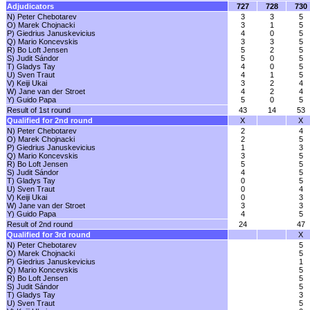
Adjudicators
727
728
730
N) Peter Chebotarev
3
3
5
O) Marek Chojnacki
3
1
5
P) Giedrius Januskevicius
4
0
5
Q) Mario Koncevskis
3
3
5
R) Bo Loft Jensen
5
2
5
S) Judit Sándor
5
0
5
T) Gladys Tay
4
0
5
U) Sven Traut
4
1
5
V) Keiji Ukai
3
2
4
W) Jane van der Stroet
4
2
4
Y) Guido Papa
5
0
5
Result of 1st round
43
14
53
Qualified for 2nd round
X
X
N) Peter Chebotarev
2
4
O) Marek Chojnacki
2
5
P) Giedrius Januskevicius
1
3
Q) Mario Koncevskis
3
5
R) Bo Loft Jensen
5
5
S) Judit Sándor
4
5
T) Gladys Tay
0
5
U) Sven Traut
0
4
V) Keiji Ukai
0
3
W) Jane van der Stroet
3
3
Y) Guido Papa
4
5
Result of 2nd round
24
47
Qualified for 3rd round
X
N) Peter Chebotarev
5
O) Marek Chojnacki
5
P) Giedrius Januskevicius
1
Q) Mario Koncevskis
5
R) Bo Loft Jensen
5
S) Judit Sándor
5
T) Gladys Tay
3
U) Sven Traut
5