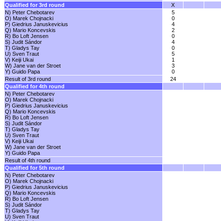
Qualified for 3rd round
X
N) Peter Chebotarev
5
O) Marek Chojnacki
0
P) Giedrius Januskevicius
4
Q) Mario Koncevskis
2
R) Bo Loft Jensen
0
S) Judit Sándor
4
T) Gladys Tay
0
U) Sven Traut
5
V) Keiji Ukai
1
W) Jane van der Stroet
3
Y) Guido Papa
0
Result of 3rd round
24
Qualified for 4th round
N) Peter Chebotarev
O) Marek Chojnacki
P) Giedrius Januskevicius
Q) Mario Koncevskis
R) Bo Loft Jensen
S) Judit Sándor
T) Gladys Tay
U) Sven Traut
V) Keiji Ukai
W) Jane van der Stroet
Y) Guido Papa
Result of 4th round
Qualified for 5th round
N) Peter Chebotarev
O) Marek Chojnacki
P) Giedrius Januskevicius
Q) Mario Koncevskis
R) Bo Loft Jensen
S) Judit Sándor
T) Gladys Tay
U) Sven Traut