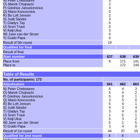
N) Peter Chebotarev
5
O) Marek Chojnacki
2
P) Giedrius Januskevicius
4
Q) Mario Koncevskis
0
R) Bo Loft Jensen
2
S) Judit Sándor
3
T) Gladys Tay
0
U) Sven Traut
0
V) Keiji Ukai
3
W) Jane van der Stroet
0
Y) Guido Papa
0
Result of 5th round
19
Qualified for final
Result of final
Start number
637
638
639
Place from
8
171
141
Place to
172
144
Table of Results
No. of participants: 173
Adjudicators
661
662
663
N) Peter Chebotarev
5
4
3
O) Marek Chojnacki
5
4
2
P) Giedrius Januskevicius
5
0
1
Q) Mario Koncevskis
3
5
0
R) Bo Loft Jensen
5
4
1
S) Judit Sándor
4
3
4
T) Gladys Tay
3
4
0
U) Sven Traut
1
5
1
V) Keiji Ukai
5
3
2
W) Jane van der Stroet
5
1
5
Y) Guido Papa
3
4
0
Result of 1st round
44
37
19
Qualified for 2nd round
X
X