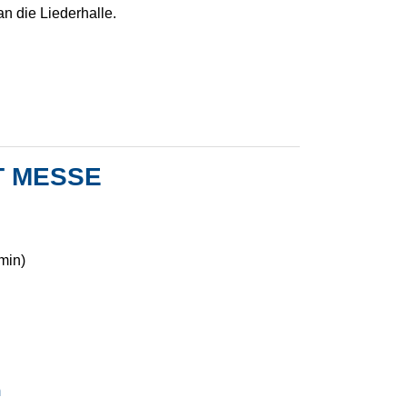
n die Liederhalle.
T MESSE
min)
m