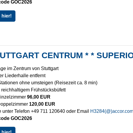
zcode GOC2026
hier!
TUTTGART CENTRUM * * SUPERI
age im Zentrum von Stuttgart
r Liederhalle entfernt
tationen ohne umsteigen (Reisezeit ca. 8 min)
. reichhaltigem Frühstücksbüfett
Einzelzimmer
96,00 EUR
Doppelzimmer
120,00 EUR
 unter Telefon +49 711 120640 oder Email
H3284(@)accor.co
zcode GOC2026
hier!