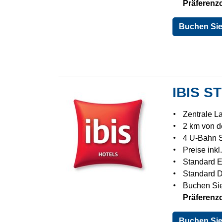
Präferen
Buchen Sie 
IBIS S
Zentrale L
2 km von de
4 U-Bahn S
Preise inkl
Standard 
Standard 
Buchen Sie
Präferen
Buchen Sie 